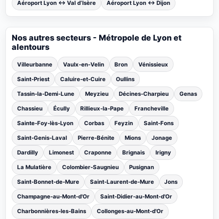
Aéroport Lyon ↔ Val d’Isère
Aéroport Lyon ↔ Dijon
Nos autres secteurs - Métropole de Lyon et
alentours
Villeurbanne
Vaulx-en-Velin
Bron
Vénissieux
Saint-Priest
Caluire-et-Cuire
Oullins
Tassin-la-Demi-Lune
Meyzieu
Décines-Charpieu
Genas
Chassieu
Écully
Rillieux-la-Pape
Francheville
Sainte-Foy-lès-Lyon
Corbas
Feyzin
Saint-Fons
Saint-Genis-Laval
Pierre-Bénite
Mions
Jonage
Dardilly
Limonest
Craponne
Brignais
Irigny
La Mulatière
Colombier-Saugnieu
Pusignan
Saint-Bonnet-de-Mure
Saint-Laurent-de-Mure
Jons
Champagne-au-Mont-d'Or
Saint-Didier-au-Mont-d'Or
Charbonnières-les-Bains
Collonges-au-Mont-d'Or