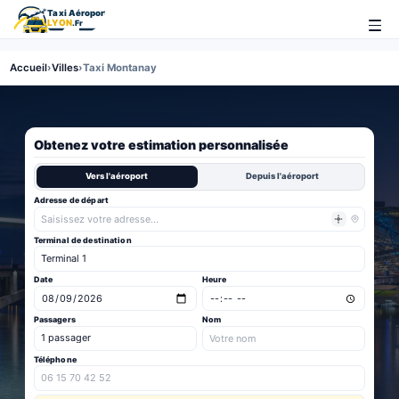
Accueil
›
Villes
›
Taxi Montanay
Obtenez votre estimation personnalisée
Vers l'aéroport
Depuis l'aéroport
Adresse de départ
Terminal de destination
Date
Heure
Passagers
Nom
Téléphone