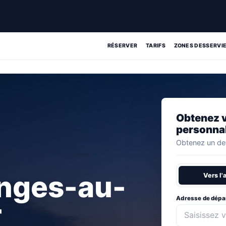
RÉSERVER
TARIFS
ZONES DESSERVI
Obtenez v
personna
Obtenez un dev
onges-au-
Vers l'
Adresse de dépa
r