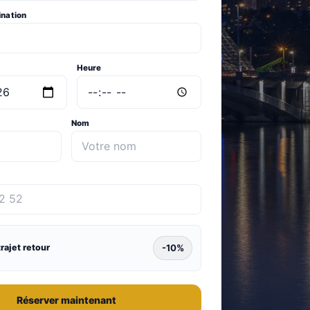
ination
Heure
Nom
-10%
trajet retour
Réserver maintenant