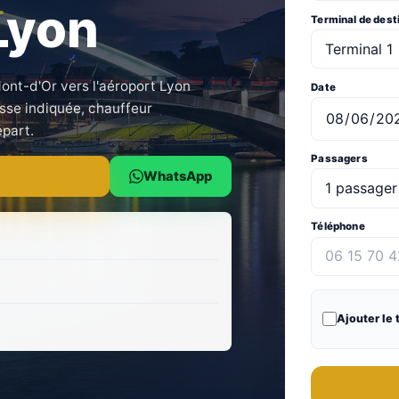
Lyon
Terminal de dest
ont-d'Or vers l'aéroport Lyon
Date
esse indiquée, chauffeur
épart.
Passagers
WhatsApp
Téléphone
Ajouter le 