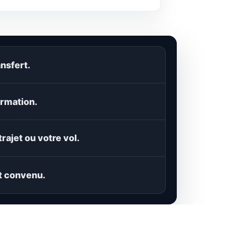
nsfert.
rmation.
trajet ou votre vol.
t convenu.