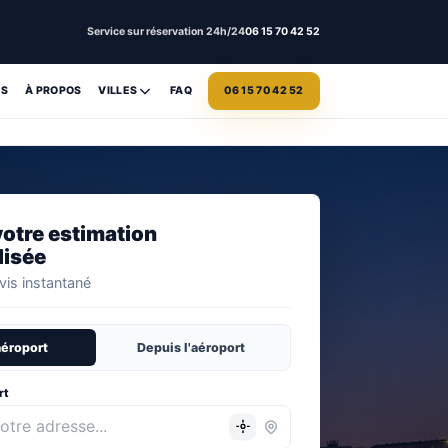
Service sur réservation 24h/24
06 15 70 42 52
ES
À PROPOS
VILLES
FAQ
06 15 70 42 52
otre estimation
lisée
is instantané
aéroport
Depuis l'aéroport
rt