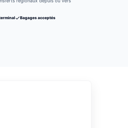
ansferts régionaux depuis ou vers
terminal
Bagages acceptés