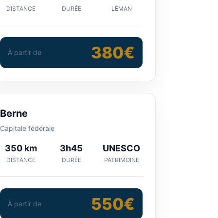
DISTANCE
DURÉE
LÉMAN
380€
À partir de
Berne
Capitale fédérale
350 km
3h45
UNESCO
DISTANCE
DURÉE
PATRIMOINE
550€
À partir de