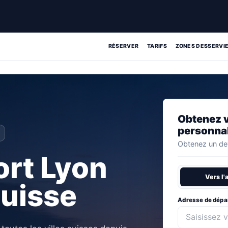
RÉSERVER
TARIFS
ZONES DESSERVI
Obtenez v
personna
Obtenez un dev
ort Lyon
Vers l'
uisse
Adresse de dépa