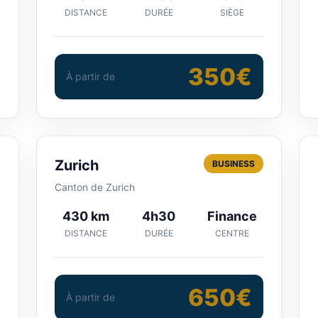
DISTANCE
DURÉE
SIÈGE
350€
À partir de
Zurich
BUSINESS
Canton de Zurich
430 km
4h30
Finance
DISTANCE
DURÉE
CENTRE
650€
À partir de