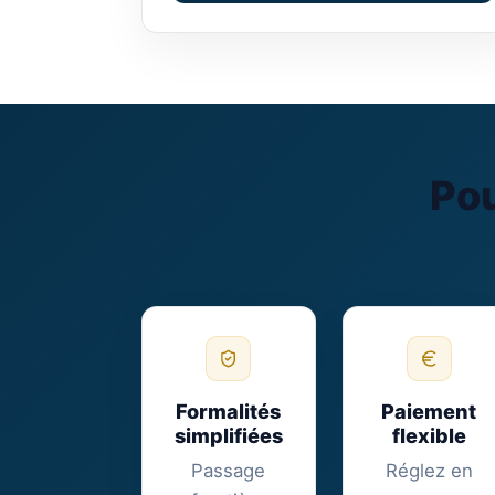
Pou
Formalités
Paiement
simplifiées
flexible
Passage
Réglez en