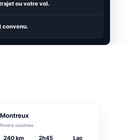
trajet ou votre vol.
t convenu.
Montreux
Riviera vaudoise
240 km
2h45
Lac