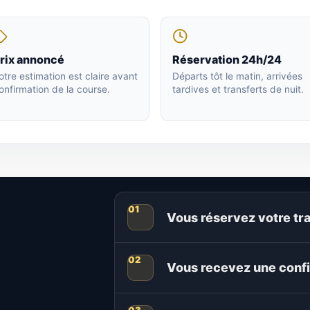
rix annoncé
Réservation 24h/24
otre estimation est claire avant
Départs tôt le matin, arrivées
onfirmation de la course.
tardives et transferts de nuit.
Vous réservez votre tra
Vous recevez une confi