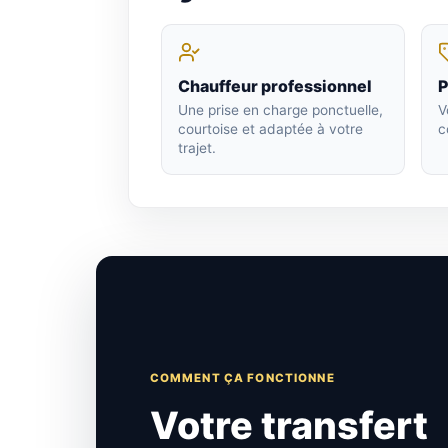
Chauffeur professionnel
P
Une prise en charge ponctuelle,
V
courtoise et adaptée à votre
c
trajet.
COMMENT ÇA FONCTIONNE
Votre transfert