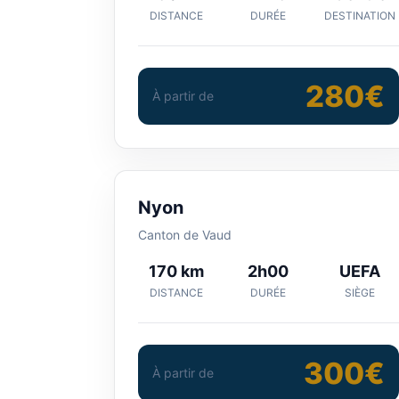
DISTANCE
DURÉE
DESTINATION
280€
À partir de
Nyon
Canton de Vaud
170 km
2h00
UEFA
DISTANCE
DURÉE
SIÈGE
300€
À partir de