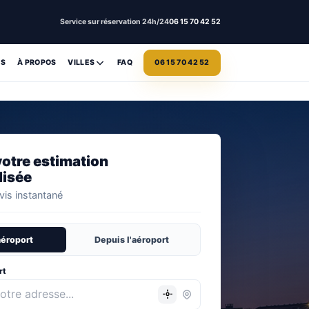
Service sur réservation 24h/24
06 15 70 42 52
ES
À PROPOS
VILLES
FAQ
06 15 70 42 52
otre estimation
lisée
is instantané
aéroport
Depuis l'aéroport
rt