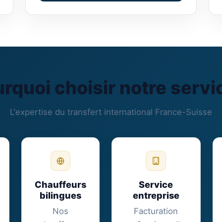
rquoi choisir notre servi
L'expertise du transfert international France-Suisse
Chauffeurs
Service
bilingues
entreprise
Nos
Facturation