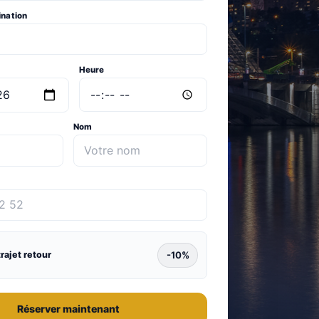
ination
Heure
Nom
-10%
trajet retour
Réserver maintenant