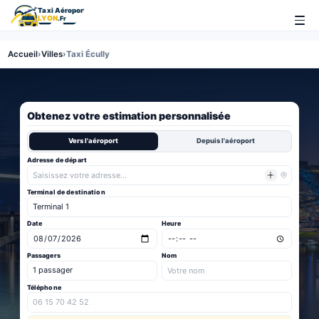
Accueil
›
Villes
›
Taxi Écully
Obtenez votre estimation personnalisée
Vers l'aéroport
Depuis l'aéroport
Adresse de départ
Terminal de destination
Date
Heure
Passagers
Nom
Téléphone