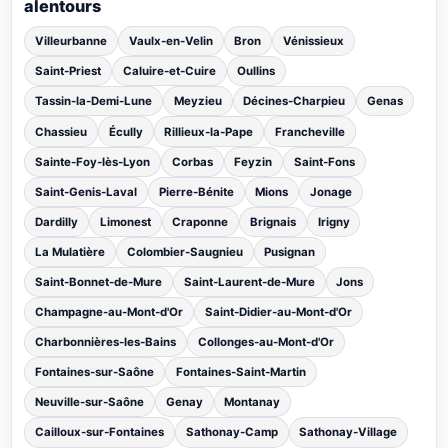
alentours
Villeurbanne
Vaulx-en-Velin
Bron
Vénissieux
Saint-Priest
Caluire-et-Cuire
Oullins
Tassin-la-Demi-Lune
Meyzieu
Décines-Charpieu
Genas
Chassieu
Écully
Rillieux-la-Pape
Francheville
Sainte-Foy-lès-Lyon
Corbas
Feyzin
Saint-Fons
Saint-Genis-Laval
Pierre-Bénite
Mions
Jonage
Dardilly
Limonest
Craponne
Brignais
Irigny
La Mulatière
Colombier-Saugnieu
Pusignan
Saint-Bonnet-de-Mure
Saint-Laurent-de-Mure
Jons
Champagne-au-Mont-d'Or
Saint-Didier-au-Mont-d'Or
Charbonnières-les-Bains
Collonges-au-Mont-d'Or
Fontaines-sur-Saône
Fontaines-Saint-Martin
Neuville-sur-Saône
Genay
Montanay
Cailloux-sur-Fontaines
Sathonay-Camp
Sathonay-Village