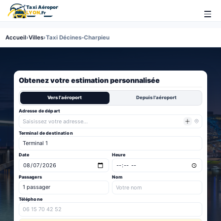
Accueil
›
Villes
›
Taxi Décines-Charpieu
Obtenez votre estimation personnalisée
Vers l'aéroport
Depuis l'aéroport
Adresse de départ
Terminal de destination
Date
Heure
Passagers
Nom
Téléphone