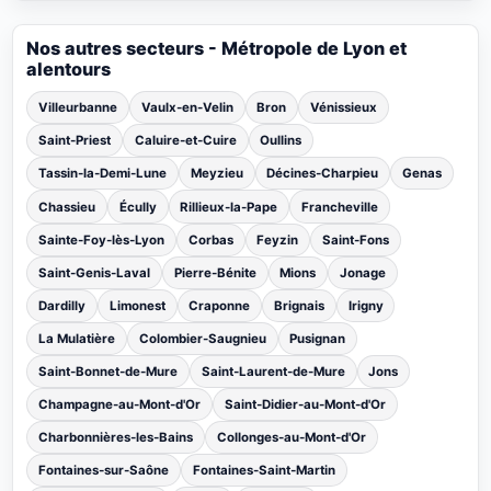
Nos autres secteurs - Métropole de Lyon et
alentours
Villeurbanne
Vaulx-en-Velin
Bron
Vénissieux
Saint-Priest
Caluire-et-Cuire
Oullins
Tassin-la-Demi-Lune
Meyzieu
Décines-Charpieu
Genas
Chassieu
Écully
Rillieux-la-Pape
Francheville
Sainte-Foy-lès-Lyon
Corbas
Feyzin
Saint-Fons
Saint-Genis-Laval
Pierre-Bénite
Mions
Jonage
Dardilly
Limonest
Craponne
Brignais
Irigny
La Mulatière
Colombier-Saugnieu
Pusignan
Saint-Bonnet-de-Mure
Saint-Laurent-de-Mure
Jons
Champagne-au-Mont-d'Or
Saint-Didier-au-Mont-d'Or
Charbonnières-les-Bains
Collonges-au-Mont-d'Or
Fontaines-sur-Saône
Fontaines-Saint-Martin