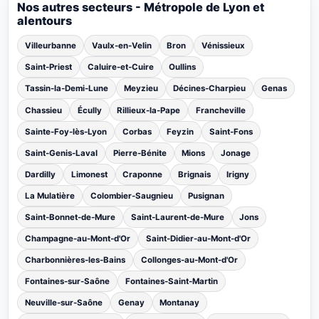
Nos autres secteurs - Métropole de Lyon et
alentours
Villeurbanne
Vaulx-en-Velin
Bron
Vénissieux
Saint-Priest
Caluire-et-Cuire
Oullins
Tassin-la-Demi-Lune
Meyzieu
Décines-Charpieu
Genas
Chassieu
Écully
Rillieux-la-Pape
Francheville
Sainte-Foy-lès-Lyon
Corbas
Feyzin
Saint-Fons
Saint-Genis-Laval
Pierre-Bénite
Mions
Jonage
Dardilly
Limonest
Craponne
Brignais
Irigny
La Mulatière
Colombier-Saugnieu
Pusignan
Saint-Bonnet-de-Mure
Saint-Laurent-de-Mure
Jons
Champagne-au-Mont-d'Or
Saint-Didier-au-Mont-d'Or
Charbonnières-les-Bains
Collonges-au-Mont-d'Or
Fontaines-sur-Saône
Fontaines-Saint-Martin
Neuville-sur-Saône
Genay
Montanay