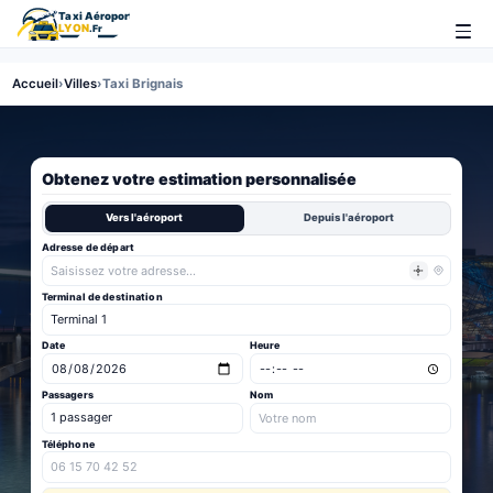
Accueil
›
Villes
›
Taxi Brignais
Obtenez votre estimation personnalisée
Vers l'aéroport
Depuis l'aéroport
Adresse de départ
Terminal de destination
Date
Heure
Passagers
Nom
Téléphone